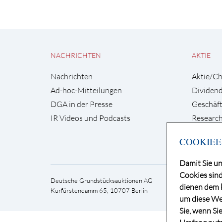
NACHRICHTEN
AKTIE
Nachrichten
Aktie/Ch
Ad-hoc-Mitteilungen
Dividen
DGA in der Presse
Geschäft
IR Videos und Podcasts
Research
COOKIEE
Damit Sie un
Cookies sind
Deutsche Grundstücksauktionen AG
Telefon 
dienen dem k
Kurfürstendamm 65, 10707 Berlin
E-Mai
um diese Web
Sie, wenn Si