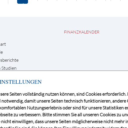
FINANZKALENDER
art
de
sberichte
 Studien
INSTELLUNGEN
sere Seiten vollständig nutzen können, sind Cookies erforderlich. 
 notwendig, damit unsere Seiten technisch funktionieren, andere
+49 30 / 884 68 80
omfortablen Nutzungserlebnis oder sind für unsere Statistiken er
l
info@dga-ag.de
seite zu verbessern. Bitte stimmen Sie all unseren Cookies zu u
e nicht einwilligen, dass unsere Seiten möglicherweise nicht mehr i