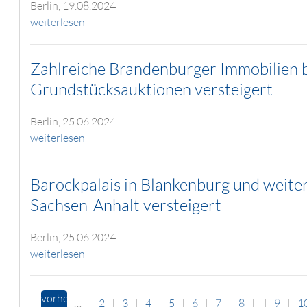
Berlin, 19.08.2024
weiterlesen
Zahlreiche Brandenburger Immobilien b
Grundstücksauktionen versteigert
Berlin, 25.06.2024
weiterlesen
Barockpalais in Blankenburg und weiter
Sachsen-Anhalt versteigert
Berlin, 25.06.2024
weiterlesen
vorherige
…
2
3
4
5
6
7
8
9
1