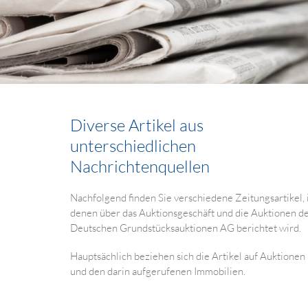
Diverse Artikel aus
unterschiedlichen
Nachrichtenquellen
Nachfolgend finden Sie verschiedene Zeitungsartikel, 
denen über das Auktionsgeschäft und die Auktionen d
Deutschen Grundstücksauktionen AG berichtet wird.
Hauptsächlich beziehen sich die Artikel auf Auktionen
und den darin aufgerufenen Immobilien.