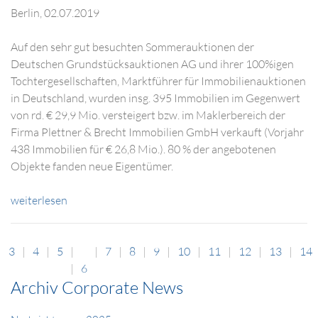
Berlin, 02.07.2019
Auf den sehr gut besuchten Sommerauktionen der
Deutschen Grundstücksauktionen AG und ihrer 100%igen
Tochtergesellschaften, Marktführer für Immobilienauktionen
in Deutschland, wurden insg. 395 Immobilien im Gegenwert
von rd. € 29,9 Mio. versteigert bzw. im Maklerbereich der
Firma Plettner & Brecht Immobilien GmbH verkauft (Vorjahr
438 Immobilien für € 26,8 Mio.). 80 % der angebotenen
Objekte fanden neue Eigentümer.
weiterlesen
3
4
5
7
8
9
10
11
12
13
14
6
Archiv Corporate News