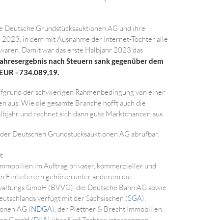
ie Deutsche Grundstücksauktionen AG und ihre
 2023, in dem mit Ausnahme der Internet-Tochter alle
r waren. Damit war das erste Halbjahr 2023 das
jahresergebnis nach Steuern sank gegenüber dem
EUR - 734.089,19.
aufgrund der schwierigen Rahmenbedingung von einer
en aus. Wie die gesamte Branche hofft auch die
bjahr und rechnet sich dann gute Marktchancen aus.
der Deutschen Grundstücksauktionen AG abrufbar.
:
mmobilien im Auftrag privater, kommerzieller und
len Einlieferern gehören unter anderem die
rwaltungs GmbH (BVVG), die Deutsche Bahn AG sowie
tschlands verfügt mit der Sächsischen (
SGA
),
ionen AG (
NDGA
), der Plettner & Brecht Immobilien
onen GmbH (
DIIA
) über fünf Tochterunternehmen.