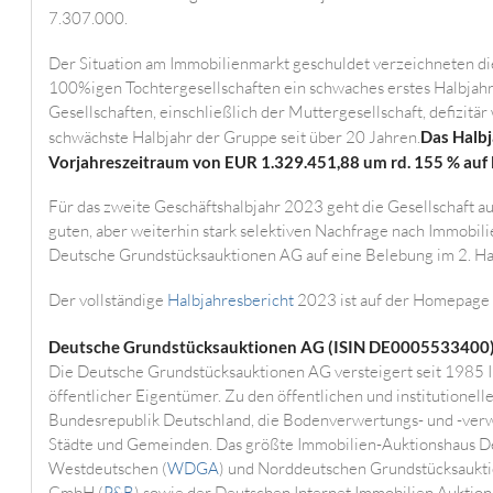
7.307.000.
Der Situation am Immobilienmarkt geschuldet verzeichneten d
100%igen Tochtergesellschaften ein schwaches erstes Halbjahr
Gesellschaften, einschließlich der Muttergesellschaft, defizitä
schwächste Halbjahr der Gruppe seit über 20 Jahren.
Das Halb
Vorjahreszeitraum von EUR 1.329.451,88 um rd. 155 % auf 
Für das zweite Geschäftshalbjahr 2023 geht die Gesellschaft 
guten, aber weiterhin stark selektiven Nachfrage nach Immobili
Deutsche Grundstücksauktionen AG auf eine Belebung im 2. Hal
Der vollständige
Halbjahresbericht
2023 ist auf der Homepage 
Deutsche Grundstücksauktionen AG (ISIN DE0005533400)
Die Deutsche Grundstücksauktionen AG versteigert seit 1985 I
öffentlicher Eigentümer. Zu den öffentlichen und institutionel
Bundesrepublik Deutschland, die Bodenverwertungs- und -ve
Städte und Gemeinden. Das größte Immobilien-Auktionshaus Deu
Westdeutschen (
WDGA
) und Norddeutschen Grundstücksaukt
GmbH (
P&B
) sowie der Deutschen Internet Immobilien Aukti