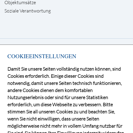
Objektumsätze
Soziale Verantwortung
Deutsche Grundstücksauktionen AG
COOKIEEINSTELLUNGEN
Kurfürstendamm 65, 10707 Berlin
Telefon +49 30 / 884 68 80
Damit Sie unsere Seiten vollständig nutzen können, sind
E-Mail
info@dga-ag.de
Cookies erforderlich. Einige dieser Cookies sind
notwendig, damit unsere Seiten technisch funktionieren,
andere Cookies dienen dem komfortablen
Nutzungserlebnis oder sind für unsere Statistiken
erforderlich, um diese Webseite zu verbessern. Bitte
stimmen Sie all unseren Cookies zu und beachten Sie,
wenn Sie nicht einwilligen, dass unsere Seiten
möglicherweise nicht mehr in vollem Umfang nutzbar für