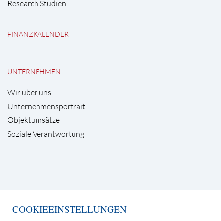
Research Studien
FINANZKALENDER
UNTERNEHMEN
Wir über uns
Unternehmensportrait
Objektumsätze
Soziale Verantwortung
Deutsche Grundstücksauktionen AG
COOKIEEINSTELLUNGEN
Kurfürstendamm 65, 10707 Berlin