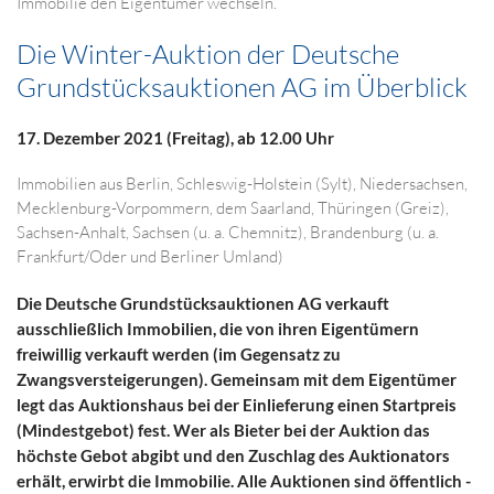
Immobilie den Eigentümer wechseln.
Die Winter-Auktion der Deutsche
Grundstücksauktionen AG im Überblick
17. Dezember 2021 (Freitag
), ab 12.00 Uhr
Immobilien aus Berlin, Schleswig-Holstein (Sylt), Niedersachsen,
Mecklenburg-Vorpommern, dem Saarland, Thüringen (Greiz),
Sachsen-Anhalt, Sachsen (u. a. Chemnitz), Brandenburg (u. a.
Frankfurt/Oder und Berliner Umland)
Die Deutsche Grundstücksauktionen AG verkauft
ausschließlich Immobilien, die von ihren Eigentümern
freiwillig verkauft werden (im Gegensatz zu
Zwangsversteigerungen). Gemeinsam mit dem Eigentümer
legt das Auktionshaus bei der Einlieferung einen Startpreis
(Mindestgebot) fest. Wer als Bieter bei der Auktion das
höchste Gebot abgibt und den Zuschlag des Auktionators
erhält, erwirbt die Immobilie. Alle Auktionen sind öffentlich -