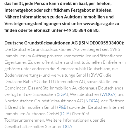
das heißt, jede Person kann direkt im Saal, per Telefon,
Internetgebot oder schriftlichem Festgebot mitbieten.
Nähere Informationen zu den Auktionsimmobilien und
Versteigerungsbedingungen sind unter www.dga-ag.de zu
finden oder telefonisch unter +49 30 884 68 80.
Deutsche Grundstücksauktionen AG (ISIN DE0005533400):
Die Deutsche Grundstücksauktionen AG versteigert seit 1985
Immobilien im Auftrag privater, kommerzieller und öffentlicher
Eigentümer. Zu den öffentlichen und institutionellen Einlieferern
gehören unter anderem die Bundesrepublik Deutschland, die
Bodenverwertungs- und -verwaltungs GmbH (BVVG), die
Deutsche Bahn AG, die TLG Immobilien AG, sowie Städte und
Gemeinden. Das größte Immobilien-Auktionshaus Deutschlands
verfügt mit der Sächsischen (
SGA
), Westdeutschen (
WDGA
) und
Norddeutschen Grundstücksauktionen AG (
NDGA
), der Plettner
& Brecht Immobilien GmbH (
P&B
) sowie der Deutschen Internet
Immobilien Auktionen GmbH (
DIIA
) über fünf
Tochterunternehmen. Weitere Informationen über die
Gesellschaft erhalten Sie unter
DGA
.