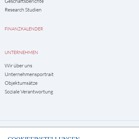
Geschäftsberichte
Research Studien
FINANZKALENDER
UNTERNEHMEN
Wir über uns
Unternehmensportrait
Objektumsätze
Soziale Verantwortung
Deutsche Grundstücksauktionen AG
COOKIEEINSTELLUNGEN
Kurfürstendamm 65, 10707 Berlin