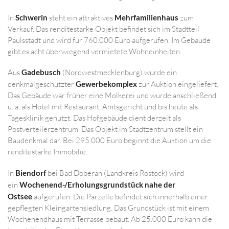
In
Schwerin
steht ein attraktives
Mehrfamilienhaus
zum
Verkauf. Das renditestarke Objekt befindet sich im Stadtteil
Paulsstadt und wird für 760.000 Euro aufgerufen. Im Gebäude
gibt es acht überwiegend vermietete Wohneinheiten.
Aus
Gadebusch
(Nordwestmecklenburg) wurde ein
denkmalgeschützter
Gewerbekomplex
zur Auktion eingeliefert.
Das Gebäude war früher eine Molkerei und wurde anschließend
u. a. als Hotel mit Restaurant, Amtsgericht und bis heute als
Tagesklinik genutzt. Das Hofgebäude dient derzeit als
Postverteilerzentrum. Das Objekt im Stadtzentrum stellt ein
Baudenkmal dar. Bei 295.000 Euro beginnt die Auktion um die
renditestarke Immobilie.
In
Biendorf
bei Bad Doberan (Landkreis Rostock) wird
ein
Wochenend-/Erholungsgrundstück nahe der
Ostsee
aufgerufen. Die Parzelle befindet sich innerhalb einer
gepflegten Kleingartensiedlung. Das Grundstück ist mit einem
Wochenendhaus mit Terrasse bebaut. Ab 25.000 Euro kann die