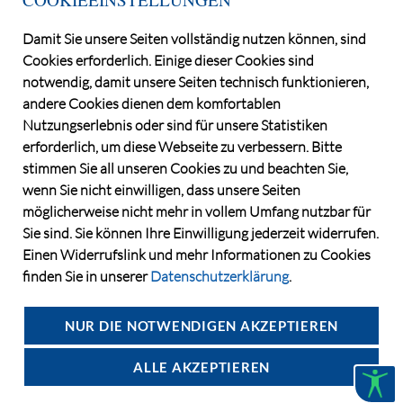
Telefon +49 30 / 884 68 80
Damit Sie unsere Seiten vollständig nutzen können, sind
E-Mail
info@dga-ag.de
Cookies erforderlich. Einige dieser Cookies sind
notwendig, damit unsere Seiten technisch funktionieren,
andere Cookies dienen dem komfortablen
Nutzungserlebnis oder sind für unsere Statistiken
erforderlich, um diese Webseite zu verbessern. Bitte
stimmen Sie all unseren Cookies zu und beachten Sie,
wenn Sie nicht einwilligen, dass unsere Seiten
möglicherweise nicht mehr in vollem Umfang nutzbar für
Sie sind. Sie können Ihre Einwilligung jederzeit widerrufen.
Einen Widerrufslink und mehr Informationen zu Cookies
finden Sie in unserer
Datenschutzerklärung
.
©2026 Deutsche Grundstücksauktionen AG
CONSENT MANAGER
NUR DIE NOTWENDIGEN AKZEPTIEREN
DATENSCHUTZ
IMPRESSUM
ALLE AKZEPTIEREN
KONTAKT