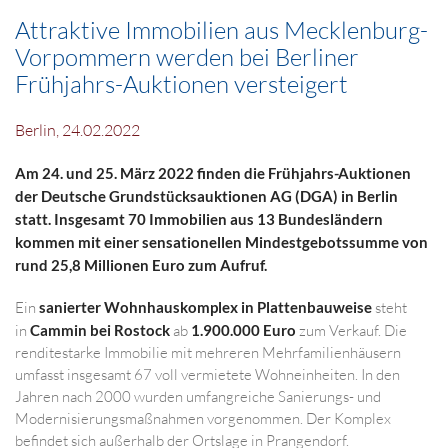
Attraktive Immobilien aus Mecklenburg-
Vorpommern werden bei Berliner
Frühjahrs-Auktionen versteigert
Berlin, 24.02.2022
Am 24. und 25. März 2022 finden die Frühjahrs-Auktionen
der Deutsche Grundstücksauktionen AG (DGA) in Berlin
statt. Insgesamt 70 Immobilien aus 13 Bundesländern
kommen mit einer sensationellen Mindestgebotssumme von
rund 25,8 Millionen Euro zum Aufruf.
Ein
sanierter Wohnhauskomplex in Plattenbauweise
steht
in
Cammin bei Rostock
ab
1.900.000 Euro
zum Verkauf. Die
renditestarke Immobilie mit mehreren Mehrfamilienhäusern
umfasst insgesamt 67 voll vermietete Wohneinheiten. In den
Jahren nach 2000 wurden umfangreiche Sanierungs- und
Modernisierungsmaßnahmen vorgenommen. Der Komplex
befindet sich außerhalb der Ortslage in Prangendorf.