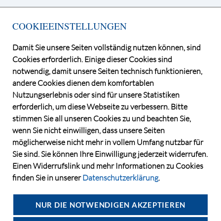
Deutsche Grundstücksauktionen AG
COOKIEEINSTELLUNGEN
Kurfürstendamm 65, 10707 Berlin
Telefon +49 30 / 884 68 80
Damit Sie unsere Seiten vollständig nutzen können, sind
E-Mail
info@dga-ag.de
Cookies erforderlich. Einige dieser Cookies sind
notwendig, damit unsere Seiten technisch funktionieren,
andere Cookies dienen dem komfortablen
Nutzungserlebnis oder sind für unsere Statistiken
erforderlich, um diese Webseite zu verbessern. Bitte
stimmen Sie all unseren Cookies zu und beachten Sie,
wenn Sie nicht einwilligen, dass unsere Seiten
möglicherweise nicht mehr in vollem Umfang nutzbar für
Sie sind. Sie können Ihre Einwilligung jederzeit widerrufen.
Einen Widerrufslink und mehr Informationen zu Cookies
finden Sie in unserer
Datenschutzerklärung
.
©2026 Deutsche Grundstücksauktionen AG
CONSENT MANAGER
NUR DIE NOTWENDIGEN AKZEPTIEREN
DATENSCHUTZ