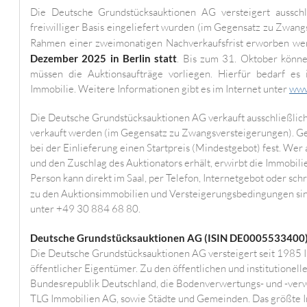
Die Deutsche Grundstücksauktionen AG versteigert ausschl
freiwilliger Basis eingeliefert wurden (im Gegensatz zu Zwan
Rahmen einer zweimonatigen Nachverkaufsfrist erworben we
Dezember 2025 in Berlin statt
. Bis zum 31. Oktober könne
müssen die Auktionsaufträge vorliegen. Hierfür bedarf es
Immobilie. Weitere Informationen gibt es im Internet unter
www
Die Deutsche Grundstücksauktionen AG verkauft ausschließlich 
verkauft werden (im Gegensatz zu Zwangsversteigerungen). G
bei der Einlieferung einen Startpreis (Mindestgebot) fest. Wer 
und den Zuschlag des Auktionators erhält, erwirbt die Immobilie.
Person kann direkt im Saal, per Telefon, Internetgebot oder sc
zu den Auktionsimmobilien und Versteigerungsbedingungen si
unter +49 30 884 68 80.
Deutsche Grundstücksauktionen AG (ISIN DE0005533400)
Die Deutsche Grundstücksauktionen AG versteigert seit 1985 I
öffentlicher Eigentümer. Zu den öffentlichen und institutionel
Bundesrepublik Deutschland, die Bodenverwertungs- und -ver
TLG Immobilien AG, sowie Städte und Gemeinden. Das größte I