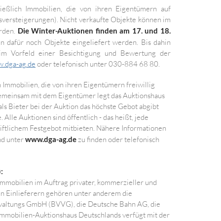
ießlich Immobilien, die von ihren Eigentümern auf
gsversteigerungen). Nicht verkaufte Objekte können im
rden.
Die
Winter-Auktionen finden am 17. und 18.
n dafür noch Objekte eingeliefert werden. Bis dahin
 im Vorfeld einer Besichtigung und Bewertung der
.dga-ag.de
oder telefonisch unter 030-884 68 80.
Immobilien, die von ihren Eigentümern freiwillig
emeinsam mit dem Eigentümer legt das Auktionshaus
als Bieter bei der Auktion das höchste Gebot abgibt
 Alle Auktionen sind öffentlich - das heißt, jede
hriftlichem Festgebot mitbieten. Nähere Informationen
nd unter
www.dga-ag.de
zu finden oder telefonisch
:
mmobilien im Auftrag privater, kommerzieller und
len Einlieferern gehören unter anderem die
waltungs GmbH (BVVG), die Deutsche Bahn AG, die
mmobilien-Auktionshaus Deutschlands verfügt mit der