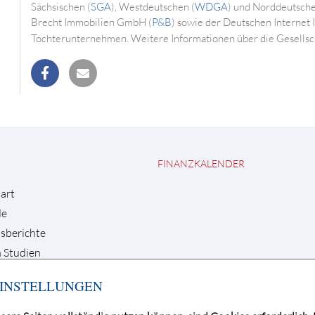
Sächsischen (
SGA
), Westdeutschen (
WDGA
) und Norddeutsch
Brecht Immobilien GmbH (
P&B
) sowie der Deutschen Internet
Tochterunternehmen. Weitere Informationen über die Gesellsch
teilen
mail
FINANZKALENDER
art
de
sberichte
 Studien
INSTELLUNGEN