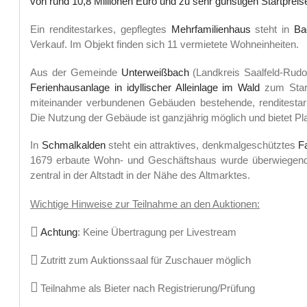
von rund 10,8 Millionen Euro und zu sehr günstigen Startpreis
Ein renditestarkes, gepflegtes
Mehrfamilienhaus
steht in
Ba
Verkauf. Im Objekt finden sich 11 vermietete Wohneinheiten.
Aus der Gemeinde
Unterweißbach
(Landkreis Saalfeld-Rudo
Ferienhausanlage in idyllischer Alleinlage im Wald
zum Start
miteinander verbundenen Gebäuden bestehende, renditestark
Die Nutzung der Gebäude ist ganzjährig möglich und bietet Pl
In
Schmalkalden
steht ein attraktives, denkmalgeschütztes
F
1679 erbaute Wohn- und Geschäftshaus wurde überwiegend 
zentral in der Altstadt in der Nähe des Altmarktes.
Wichtige Hinweise zur Teilnahme an den Auktionen:
Achtung
: Keine Übertragung per Livestream
Zutritt zum Auktionssaal für Zuschauer möglich
Teilnahme als Bieter nach Registrierung/Prüfung