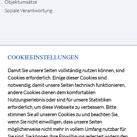
Objektumsätze
Soziale Verantwortung
Deutsche Grundstücksauktionen AG
COOKIEEINSTELLUNGEN
Kurfürstendamm 65, 10707 Berlin
Telefon +49 30 / 884 68 80
Damit Sie unsere Seiten vollständig nutzen können, sind
E-Mail
info@dga-ag.de
Cookies erforderlich. Einige dieser Cookies sind
notwendig, damit unsere Seiten technisch funktionieren,
andere Cookies dienen dem komfortablen
Nutzungserlebnis oder sind für unsere Statistiken
erforderlich, um diese Webseite zu verbessern. Bitte
stimmen Sie all unseren Cookies zu und beachten Sie,
wenn Sie nicht einwilligen, dass unsere Seiten
möglicherweise nicht mehr in vollem Umfang nutzbar für
Sie sind. Sie können Ihre Einwilligung jederzeit widerrufen.