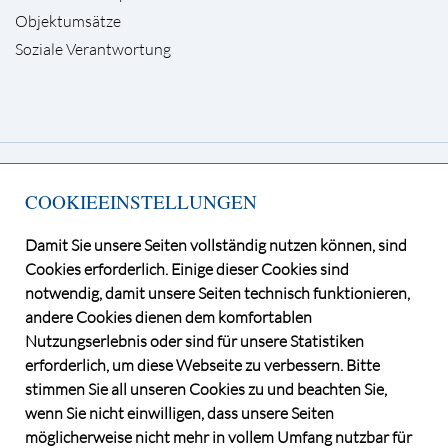
Objektumsätze
Soziale Verantwortung
Deutsche Grundstücksauktionen AG
COOKIEEINSTELLUNGEN
Kurfürstendamm 65, 10707 Berlin
Telefon +49 30 / 884 68 80
Damit Sie unsere Seiten vollständig nutzen können, sind
E-Mail
info@dga-ag.de
Cookies erforderlich. Einige dieser Cookies sind
notwendig, damit unsere Seiten technisch funktionieren,
andere Cookies dienen dem komfortablen
Nutzungserlebnis oder sind für unsere Statistiken
erforderlich, um diese Webseite zu verbessern. Bitte
stimmen Sie all unseren Cookies zu und beachten Sie,
wenn Sie nicht einwilligen, dass unsere Seiten
möglicherweise nicht mehr in vollem Umfang nutzbar für