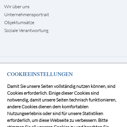
Wir über uns
Unternehmensportrait
Objektumsätze
Soziale Verantwortung
Deutsche Grundstücksauktionen AG
COOKIEEINSTELLUNGEN
Kurfürstendamm 65, 10707 Berlin
Telefon +49 30 / 884 68 80
Damit Sie unsere Seiten vollständig nutzen können, sind
E-Mail
info@dga-ag.de
Cookies erforderlich. Einige dieser Cookies sind
notwendig, damit unsere Seiten technisch funktionieren,
andere Cookies dienen dem komfortablen
Nutzungserlebnis oder sind für unsere Statistiken
erforderlich, um diese Webseite zu verbessern. Bitte