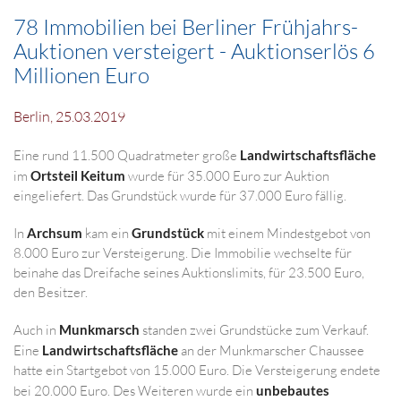
78 Immobilien bei Berliner Frühjahrs-
Auktionen versteigert - Auktionserlös 6
Millionen Euro
Berlin, 25.03.2019
Eine rund 11.500 Quadratmeter große
Landwirtschaftsfläche
im
Ortsteil Keitum
wurde für 35.000 Euro zur Auktion
eingeliefert. Das Grundstück wurde für 37.000 Euro fällig.
In
Archsum
kam ein
Grundstück
mit einem Mindestgebot von
8.000 Euro zur Versteigerung. Die Immobilie wechselte für
beinahe das Dreifache seines Auktionslimits, für 23.500 Euro,
den Besitzer.
Auch in
Munkmarsch
standen zwei Grundstücke zum Verkauf.
Eine
Landwirtschaftsfläche
an der Munkmarscher Chaussee
hatte ein Startgebot von 15.000 Euro. Die Versteigerung endete
bei 20.000 Euro. Des Weiteren wurde ein
unbebautes