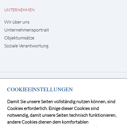
UNTERNEHMEN
Wir über uns
Unternehmensportrait
Objektumsätze
Soziale Verantwortung
Deutsche Grundstücksauktionen AG
COOKIEEINSTELLUNGEN
Kurfürstendamm 65, 10707 Berlin
Telefon +49 30 / 884 68 80
Damit Sie unsere Seiten vollständig nutzen können, sind
E-Mail
info@dga-ag.de
Cookies erforderlich. Einige dieser Cookies sind
notwendig, damit unsere Seiten technisch funktionieren,
andere Cookies dienen dem komfortablen