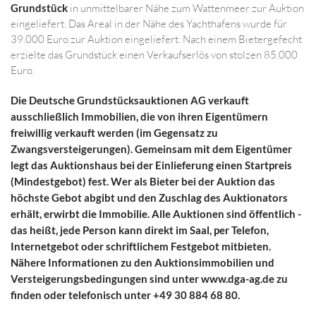
Grundstück
in unmittelbarer Nähe zum Wattenmeer zur Auktion
eingeliefert. Das Areal in der Nähe des Yachthafens wurde für
39.000 Euro zur Auktion eingeliefert. Nach einem Bietergefecht
erzielte das Grundstück einen Verkaufserlös von stolzen 85.000
Euro.
Die Deutsche Grundstücksauktionen AG verkauft
ausschließlich Immobilien, die von ihren Eigentümern
freiwillig verkauft werden (im Gegensatz zu
Zwangsversteigerungen). Gemeinsam mit dem Eigentümer
legt das Auktionshaus bei der Einlieferung einen Startpreis
(Mindestgebot) fest. Wer als Bieter bei der Auktion das
höchste Gebot abgibt und den Zuschlag des Auktionators
erhält, erwirbt die Immobilie. Alle Auktionen sind öffentlich -
das heißt, jede Person kann direkt im Saal, per Telefon,
Internetgebot oder schriftlichem Festgebot mitbieten.
Nähere Informationen zu den Auktionsimmobilien und
Versteigerungsbedingungen sind unter www.dga-ag.de zu
finden oder telefonisch unter +49 30 884 68 80.