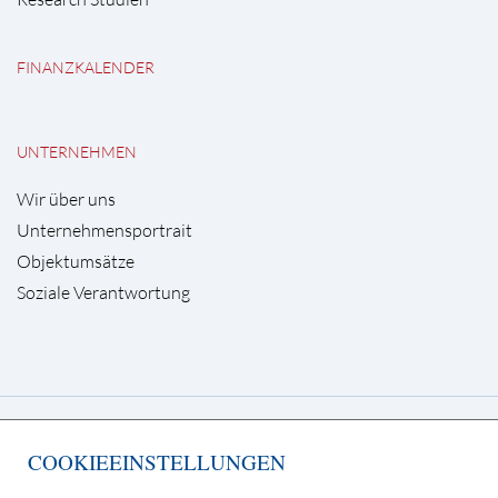
FINANZKALENDER
UNTERNEHMEN
Wir über uns
Unternehmensportrait
Objektumsätze
Soziale Verantwortung
Deutsche Grundstücksauktionen AG
COOKIEEINSTELLUNGEN
Kurfürstendamm 65, 10707 Berlin