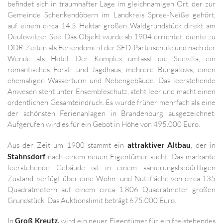
befindet sich in traumhafter Lage im gleichnamigen Ort, der zur
Gemeinde Schenkendöbern im Landkreis Spree-Neiße gehört,
auf einem circa 14,5 Hektar großen Waldgrundstück direkt am
Deulowitzer See. Das Objekt wurde ab 1904 errichtet, diente zu
DDR-Zeiten als Feriendomizil der SED-Parteischule und nach der
Wende als Hotel. Der Komplex umfasst die Seevilla, ein
romantisches Forst- und Jagdhaus, mehrere Bungalows, einen
ehemaligen Wasserturm und Nebengebäude. Das leerstehende
Anwesen steht unter Ensembleschutz, steht leer und macht einen
ordentlichen Gesamteindruck. Es wurde früher mehrfach als eine
der schönsten Ferienanlagen in Brandenburg ausgezeichnet.
Aufgerufen wird es für ein Gebot in Höhe von 495.000 Euro.
Aus der Zeit um 1900 stammt ein
attraktiver Altbau
, der in
Stahnsdorf
nach einem neuen Eigentümer sucht. Das markante
leerstehende Gebäude ist in einem sanierungsbedürftigen
Zustand, verfügt über eine Wohn- und Nutzfläche von circa 135
Quadratmetern auf einem circa 1.806 Quadratmeter großen
Grundstück. Das Auktionslimit beträgt 675.000 Euro.
In
Groß Kreutz,
wird ein neuer Eigentümer für ein freistehendes