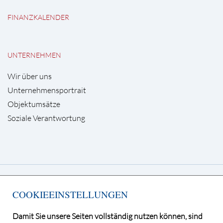
FINANZKALENDER
UNTERNEHMEN
Wir über uns
Unternehmensportrait
Objektumsätze
Soziale Verantwortung
Deutsche Grundstücksauktionen AG
COOKIEEINSTELLUNGEN
Kurfürstendamm 65, 10707 Berlin
Telefon +49 30 / 884 68 80
Damit Sie unsere Seiten vollständig nutzen können, sind