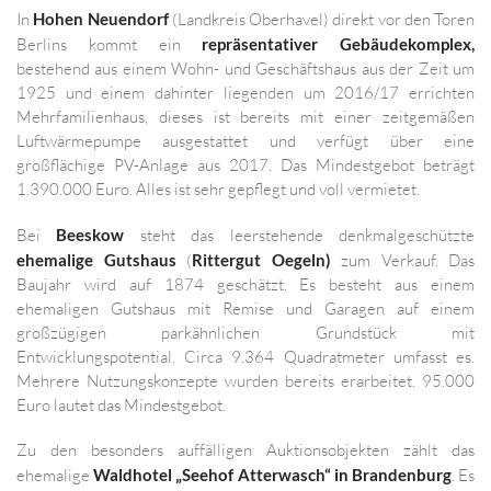
In
Hohen Neuendorf
(Landkreis Oberhavel) direkt vor den Toren
Berlins kommt ein
repräsentativer Gebäudekomplex,
bestehend aus einem Wohn- und Geschäftshaus aus der Zeit um
1925 und einem dahinter liegenden um 2016/17 errichten
Mehrfamilienhaus, dieses ist bereits mit einer zeitgemäßen
Luftwärmepumpe ausgestattet und verfügt über eine
großflächige PV-Anlage aus 2017. Das Mindestgebot beträgt
1.390.000 Euro. Alles ist sehr gepflegt und voll vermietet.
Bei
Beeskow
steht das leerstehende denkmalgeschützte
ehemalige Gutshaus
(
Rittergut Oegeln)
zum Verkauf. Das
Baujahr wird auf 1874 geschätzt. Es besteht aus einem
ehemaligen Gutshaus mit Remise und Garagen auf einem
großzügigen parkähnlichen Grundstück mit
Entwicklungspotential. Circa 9.364 Quadratmeter umfasst es.
Mehrere Nutzungskonzepte wurden bereits erarbeitet. 95.000
Euro lautet das Mindestgebot.
Zu den besonders auffälligen Auktionsobjekten zählt das
ehemalige
Waldhotel „Seehof Atterwasch“ in Brandenburg
. Es