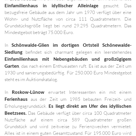
Einfamilienhaus in idyllischer Alleinlage
gesucht. Das
bezugsfreie Gebäude aus dem Jahr um 1970 verfügt über eine
Wohn- und Nutzfläche von circa 111 Quadratmetern. Die
Grundstücksgröße liegt bei rund 29.295 Quadratmetern. Das
Mindestgebot beträgt 75.000 Euro.
In
Schönwalde-Glien im dortigen Ortsteil Schönewalde-
Siedlung
befindet sich charmant gelegen ein leerstehendes
Einfamilienhaus mit Nebengebäuden und großzügigem
Garten
, das nach einem Enthusiasten ruft. Es ist aus der Zeit um
1930 und sanierungsbedürftig. Für 250.000 Euro Mindestgebot
steht es im Auktionskatalog.
In
Roskow-Lünow
erwartet Interessenten ein mit einem
Ferienhaus
aus der Zeit um 1985 bebauten Freizeit- und
Erholungsgrundstück.
Es liegt direkt am Ufer des idyllischen
Beetzsees.
Das Gebäude verfügt über circa 100 Quadratmeter
Nutzfläche auf einem circa 589 Quadratmeter großen
Grundstück und wird zeitweise zu Ferienzwecken vermietet.
Alles ist in einem guten Gesamtzustand. Für 195.000 Euro wird