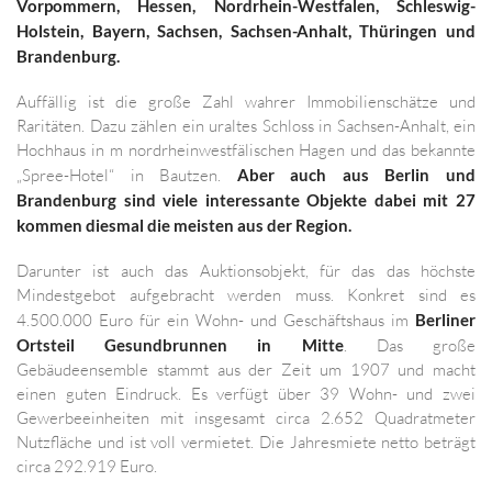
Vorpommern, Hessen, Nordrhein-Westfalen, Schleswig-
Holstein, Bayern, Sachsen, Sachsen-Anhalt, Thüringen und
Brandenburg.
Auffällig ist die große Zahl wahrer Immobilienschätze und
Raritäten. Dazu zählen ein uraltes Schloss in Sachsen-Anhalt, ein
Hochhaus in m nordrheinwestfälischen Hagen und das bekannte
„Spree-Hotel“ in Bautzen.
Aber auch aus Berlin und
Brandenburg sind viele interessante Objekte dabei mit 27
kommen diesmal die meisten aus der Region.
Darunter ist auch das Auktionsobjekt, für das das höchste
Mindestgebot aufgebracht werden muss. Konkret sind es
4.500.000 Euro für ein Wohn- und Geschäftshaus im
Berliner
Ortsteil Gesundbrunnen in Mitte
. Das große
Gebäudeensemble stammt aus der Zeit um 1907 und macht
einen guten Eindruck. Es verfügt über 39 Wohn- und zwei
Gewerbeeinheiten mit insgesamt circa 2.652 Quadratmeter
Nutzfläche und ist voll vermietet. Die Jahresmiete netto beträgt
circa 292.919 Euro.