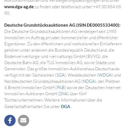
Auktionsimmobilien und Versteigerungsbedingungen sind unter
www.dga-ag.de
zu finden oder telefonisch unter +49 30 884 68
80.
Deutsche Grundstücksauktionen AG (ISIN DE0005533400):
Die Deutsche Grundstücksauktionen AG versteigert seit 1985
Immobilien im Auftrag privater, kommerzieller und öffentlicher
Eigentümer. Zu den öffentlichen und institutionellen Einlieferern
gehören unter anderem die Bundesrepublik Deutschland, die
Bodenverwertungs- und -verwaltungs GmbH (BVVG), die
Deutsche Bahn AG, die TLG Immobilien AG, sowie Städte und
Gemeinden. Das größte Immobilien-Auktionshaus Deutschlands
verfügt mit der Sächsischen (
SGA
), Westdeutschen (
WDGA
) und
Norddeutschen Grundstücksauktionen AG (
NDGA
), der Plettner
& Brecht Immobilien GmbH (
P&B
) sowie der Deutschen Internet
Immobilien Auktionen GmbH (
DIIA
) über fünf
Tochterunternehmen. Weitere Informationen über die
Gesellschaft erhalten Sie unter
DGA
.