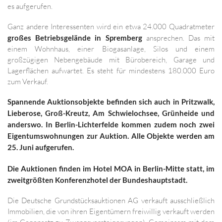
es aufgerufen.
Ganz andere Interessenten wird ein etwa 24.000 Quadratmeter
großes Betriebsgelände in Spremberg
ansprechen. Das mit
einem Wohnhaus, einer Biogasanlage, Silos und einem
großzügigen Nebengebäude mit Bürobereich, Garage und
Lagerflächen aufwartet. Es steht für mindestens 180.000 Euro
zum Verkauf.
Spannende Auktionsobjekte befinden sich auch in Pritzwalk,
Lieberose, Groß-Kreutz, Am Schwielochsee, Grünheide und
anderswo. In Berlin-Lichterfelde kommen zudem noch zwei
Eigentumswohnungen zur Auktion. Alle Objekte werden am
25. Juni aufgerufen.
Die Auktionen finden im Hotel MOA in Berlin-Mitte statt, im
zweitgrößten Konferenzhotel der Bundeshauptstadt.
Die Deutsche Grundstücksauktionen AG verkauft ausschließlich
Immobilien, die von ihren Eigentümern freiwillig verkauft werden