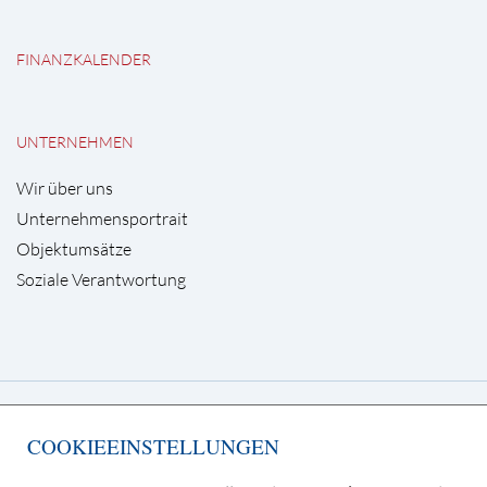
FINANZKALENDER
UNTERNEHMEN
Wir über uns
Unternehmensportrait
Objektumsätze
Soziale Verantwortung
Deutsche Grundstücksauktionen AG
COOKIEEINSTELLUNGEN
Kurfürstendamm 65, 10707 Berlin