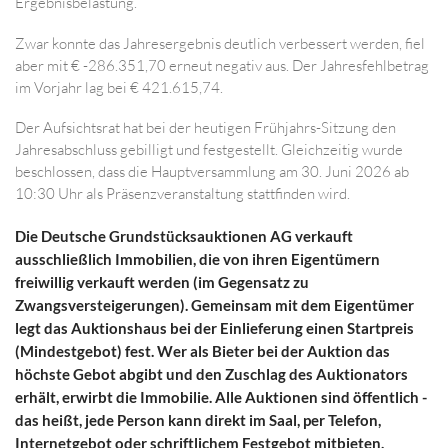
Ergebnisbelastung.
Zwar konnte das Jahresergebnis deutlich verbessert werden, fiel
aber mit € -286.351,70 erneut negativ aus. Der Jahresfehlbetrag
im Vorjahr lag bei € 421.615,74.
Der Aufsichtsrat hat bei der heutigen Frühjahrs-Sitzung den
Jahresabschluss gebilligt und festgestellt. Gleichzeitig wurde
beschlossen, dass die Hauptversammlung am 30. Juni 2026 ab
10:30 Uhr als Präsenzveranstaltung stattfinden wird.
Die Deutsche Grundstücksauktionen AG verkauft
ausschließlich Immobilien, die von ihren Eigentümern
freiwillig verkauft werden (im Gegensatz zu
Zwangsversteigerungen). Gemeinsam mit dem Eigentümer
legt das Auktionshaus bei der Einlieferung einen Startpreis
(Mindestgebot) fest. Wer als Bieter bei der Auktion das
höchste Gebot abgibt und den Zuschlag des Auktionators
erhält, erwirbt die Immobilie. Alle Auktionen sind öffentlich -
das heißt, jede Person kann direkt im Saal, per Telefon,
Internetgebot oder schriftlichem Festgebot mitbieten.