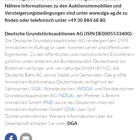
Nähere Informationen zu den Auktionsimmobilien und
Versteigerungsbedingungen sind unter www.dga-ag.de zu
finden oder telefonisch unter +49 30 884 68 80.
Deutsche Grundstücksauktionen AG (ISIN DE0005533400):
Die Deutsche Grundstücksauktionen AG versteigert seit 1985
Immobilien im Auftrag privater, kommerzieller und öffentlicher
Eigentümer. Zu den öffentlichen und institutionellen Einlieferern
gehören unter anderem die Bundesrepublik Deutschland, die
Bodenverwertungs- und -verwaltungs GmbH (BVVG), die
Deutsche Bahn AG, sowie Städte und Gemeinden. Das größte
Immobilien-Auktionshaus Deutschlands verfügt mit der
Sächsischen (
SGA
), Westdeutschen (
WDGA
) und Norddeutschen
Grundstücksauktionen AG (
NDGA
), der Plettner & Brecht
Immobilien GmbH (
P&B
) sowie der Deutschen Internet
Immobilien Auktionen GmbH (
DIIA
) über fünf
Tochterunternehmen. Weitere Informationen über die
Gesellschaft erhalten Sie unter
DGA
.