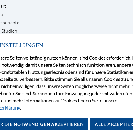
art
de
sberichte
 Studien
INSTELLUNGEN
sere Seiten vollständig nutzen können, sind Cookies erforderlich. 
 notwendig, damit unsere Seiten technisch funktionieren, andere
+49 30 / 884 68 80
omfortablen Nutzungserlebnis oder sind für unsere Statistiken er
l
info@dga-ag.de
seite zu verbessern. Bitte stimmen Sie all unseren Cookies zu u
e nicht einwilligen, dass unsere Seiten möglicherweise nicht mehr i
ar für Sie sind. Sie können Ihre Einwilligung jederzeit widerrufen
k und mehr Informationen zu Cookies finden Sie in unserer
erklärung
.
R DIE NOTWENDIGEN AKZEPTIEREN
ALLE AKZEPTIE
CONSENT MANAGE