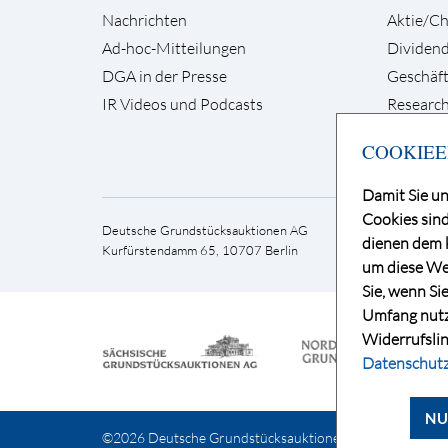
Nachrichten
Aktie/Ch
Ad-hoc-Mitteilungen
Dividen
DGA in der Presse
Geschäft
IR Videos und Podcasts
Research
COOKIEE
Damit Sie un
Cookies sind
Deutsche Grundstücksauktionen AG
Telefon 
dienen dem k
Kurfürstendamm 65, 10707 Berlin
E-Mai
um diese Web
Sie, wenn Si
Umfang nutzb
Widerrufslin
Datenschutz
NU
©2026 Deutsche Grundstücksauktionen AG