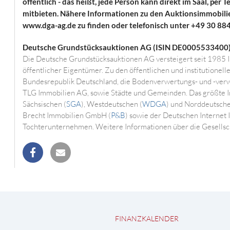
öffentlich - das heißt, jede Person kann direkt im Saal, per
mitbieten. Nähere Informationen zu den Auktionsimmobili
www.dga-ag.de zu finden oder telefonisch unter +49 30 884
Deutsche Grundstücksauktionen AG (ISIN DE0005533400)
Die Deutsche Grundstücksauktionen AG versteigert seit 1985 I
öffentlicher Eigentümer. Zu den öffentlichen und institutionel
Bundesrepublik Deutschland, die Bodenverwertungs- und -ver
TLG Immobilien AG, sowie Städte und Gemeinden. Das größte I
Sächsischen (
SGA
), Westdeutschen (
WDGA
) und Norddeutsch
Brecht Immobilien GmbH (
P&B
) sowie der Deutschen Internet
Tochterunternehmen. Weitere Informationen über die Gesellsch
teilen
mail
FINANZKALENDER