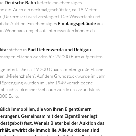
Die
Deutsche Bahn
lieferte ein ehemaliges
on ein. Auch ein denkmalgeschützter, ca. 18 Meter
n
(Uckermark) wird versteigert. Der Wassertank und
t die Auktion. Ein ehemaliges
Empfangsgebäude
aus
ein Wohnhaus umgebaut. Interessenten können ab
ktar
stehen in
Bad Liebenwerda und Uebigau-
sonstigen Flächen werden für 29.000 Euro aufgerufen.
geliefert. Die ca. 19.200 Quadratmeter große Fläche
fen „Mielenzhafen“. Auf dem Grundstück wurde im Jahr
und Sprengung wurden im Jahr 1949 verschiedene
 Abbruch zahlreicher Gebäude wurde das Grundstück
.000 Euro.
lich Immobilien, die von ihren Eigentümern
igerungen). Gemeinsam mit dem Eigentümer legt
destgebot) fest. Wer als Bieter bei der Auktion das
ält, erwirbt die Immobilie. Alle Auktionen sind