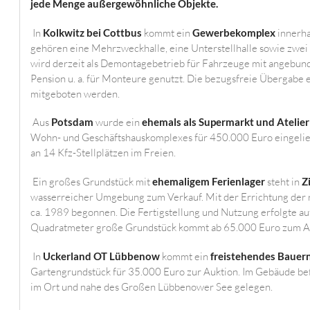
jede Menge außergewöhnliche Objekte.
In
Kolkwitz bei Cottbus
kommt ein
Gewerbekomplex
innerh
gehören eine Mehrzweckhalle, eine Unterstellhalle sowie zwei
wird derzeit als Demontagebetrieb für Fahrzeuge mit angebund
Pension u. a. für Monteure genutzt. Die bezugsfreie Übergabe 
mitgeboten werden.
Aus
Potsdam
wurde ein
ehemals als Supermarkt und Atelier
Wohn- und Geschäftshauskomplexes für 450.000 Euro eingelief
an 14 Kfz-Stellplätzen im Freien.
Ein großes Grundstück mit
ehemaligem Ferienlager
steht in
Z
wasserreicher Umgebung zum Verkauf. Mit der Errichtung der 
ca. 1989 begonnen. Die Fertigstellung und Nutzung erfolgte a
Quadratmeter große Grundstück kommt ab 65.000 Euro zum Au
In
Uckerland OT Lübbenow
kommt ein
freistehendes Bauer
Gartengrundstück für 35.000 Euro zur Auktion. Im Gebäude befi
im Ort und nahe des Großen Lübbenower See gelegen.