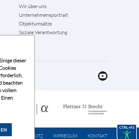
Wir über uns
Unternehmensportrait
Objektumsätze
Soziale Verantwortung
Einige dieser
 Cookies
forderlich,
nd beachten
n vollem
. Einen
CTRL+F2
REN
R
DATENSCHUTZ
IMPRESSUM
KONTAKT