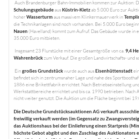
Auch Brandenburger Bahn-Immobilien kommen zur Auktion: 
Schulungsgebäude
aus
Küstrin-Kietz
ab 5.000 Euro zur Aukti
hoher
Wasserturm
aus massivem Klinkermauerwerk in
Templi
die Technikanlagen sind noch vorhanden. Bei 5.000 Euro beginn
Nauen
(Havelland) kommt zum Aufruf. Das Gebäude wurde in 
35.000 Euro mitbieten.
Insgesamt 23 Flurstücke mit einer Gesamtgröße von ca.
9,4 He
Wahrenbrück
zum Verkauf. Die großen Landwirtschafts- und 
Ein
großes Grundstück
wurde auch aus
Eisenhüttenstadt
ein
befindet sich in zentrumsnaher Lage und nahe des Sportbootha
1886 eine Brikettfabrik errichtet. Nach Betriebseinstellung 
Werkstattbereiche errichtet und bis ca. 1990 betrieben. Nach
nicht weiter genutzt. Die Auktion um die Fläche beginnt bei 19
Die Deutsche Grundstücksauktionen AG verkauft ausschließ
freiwillig verkauft werden (im Gegensatz zu Zwangsverste
das Auktionshaus bei der Einlieferung einen Startpreis (Min
höchste Gebot abgibt und den Zuschlag des Auktionators erh