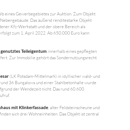
alb eines Gewerbegebietes zur Auktion. Zum Objekt
 Nebengebäude. Das äußerst renditestarke Objekt
ener Kfz-Werkstatt und der obere Bereich als
erfolgt zum 1. April 2022. Ab 650.000 Euro kann
 genutztes Teileigentum
innerhalb eines gepflegten
ert. Zur Immobilie gehört das Sondernutzungsrecht
iesar
(LK Potsdam-Mittelmark) in idyllischer wald- und
rund 36 Bungalows und einer Stahlbetonhalle wurde
ufgrund der Wendezeit nicht. Das rund 60.600
fruf.
nhaus mit Klinkerfassade
, alter Feldsteinscheune und
nden sich drei Wohneinheiten. Das Objekt ist zentral