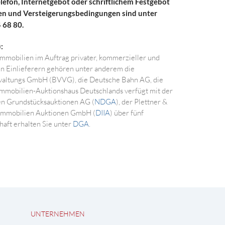
 Telefon, Internetgebot oder schriftlichem Festgebot
en und Versteigerungsbedingungen sind unter
 68 80.
:
mmobilien im Auftrag privater, kommerzieller und
len Einlieferern gehören unter anderem die
waltungs GmbH (BVVG), die Deutsche Bahn AG, die
mmobilien-Auktionshaus Deutschlands verfügt mit der
en Grundstücksauktionen AG (
NDGA
), der Plettner &
 Immobilien Auktionen GmbH (
DIIA
) über fünf
aft erhalten Sie unter
DGA
.
UNTERNEHMEN