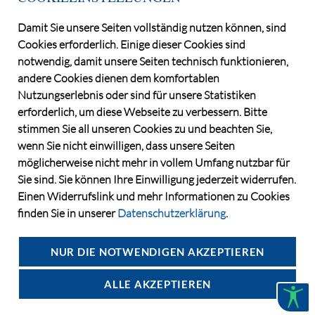
Telefon +49 30 / 884 68 80
Damit Sie unsere Seiten vollständig nutzen können, sind
E-Mail
info@dga-ag.de
Cookies erforderlich. Einige dieser Cookies sind
notwendig, damit unsere Seiten technisch funktionieren,
andere Cookies dienen dem komfortablen
Nutzungserlebnis oder sind für unsere Statistiken
erforderlich, um diese Webseite zu verbessern. Bitte
stimmen Sie all unseren Cookies zu und beachten Sie,
wenn Sie nicht einwilligen, dass unsere Seiten
möglicherweise nicht mehr in vollem Umfang nutzbar für
Sie sind. Sie können Ihre Einwilligung jederzeit widerrufen.
Einen Widerrufslink und mehr Informationen zu Cookies
finden Sie in unserer
Datenschutzerklärung
.
©2026 Deutsche Grundstücksauktionen AG
CONSENT MANAGER
NUR DIE NOTWENDIGEN AKZEPTIEREN
DATENSCHUTZ
IMPRESSUM
ALLE AKZEPTIEREN
KONTAKT