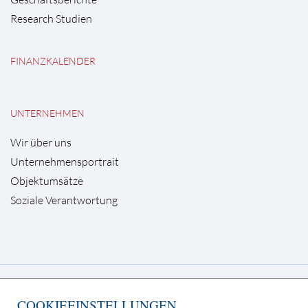
Research Studien
FINANZKALENDER
UNTERNEHMEN
Wir über uns
Unternehmensportrait
Objektumsätze
Soziale Verantwortung
Deutsche Grundstücksauktionen AG
COOKIEEINSTELLUNGEN
Kurfürstendamm 65, 10707 Berlin